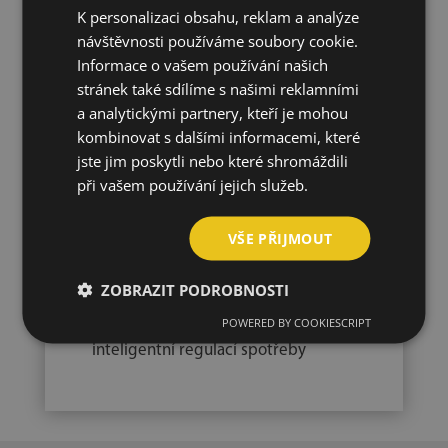
K personalizaci obsahu, reklam a analýze
návštěvnosti používáme soubory cookie.
Informace o vašem používání našich
stránek také sdílíme s našimi reklamními
a analytickými partnery, kteří je mohou
kombinovat s dalšími informacemi, které
🔥
Tepelná čerpadla pro
jste jim poskytli nebo které shromáždili
školy, školky i úřady
při vašem používání jejich služeb.
Ideální náhrada starých plynových či
VŠE PŘIJMOUT
uhelných kotlů
Tichý provoz, nízké emise a plná
ZOBRAZIT PODROBNOSTI
automatizace
POWERED BY COOKIESCRIPT
Vhodné i pro
kombinaci s FVE
a
inteligentní regulací spotřeby