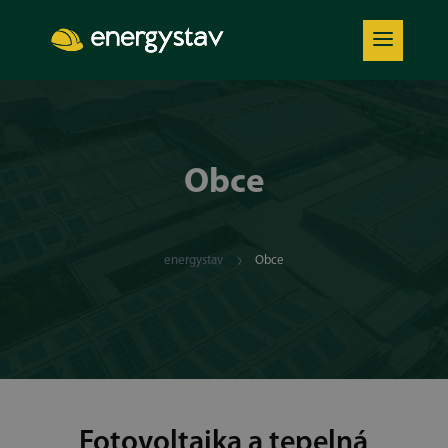
Obce
5
energystav
Obce
Fotovoltaika a tepelná