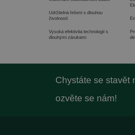
Ek
Udržitelná řešení s dlouhou
životností
En
Vysoká efektivita technologií s
Pr
dlouhými zárukami
de
Chystáte se stavět
ozvěte se nám!