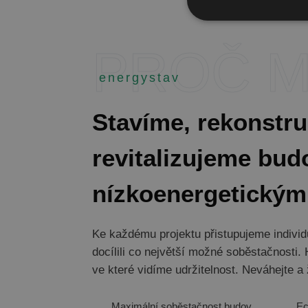
energystav
Stavíme, rekonstr
revitalizujeme bud
nízkoenergetickým
Ke každému projektu přistupujeme indivi
docílili co největší možné soběstačnosti.
ve které vidíme udržitelnost. Neváhejte a 
Maximální soběstačnost budov
Ec