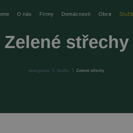
ome
O nás
Firmy
Domácnosti
Obce
Služ
Zelené střechy
5
5
energystav
Služby
Zelené střechy