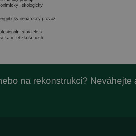
onimicky i ekologicky
ergeticky nenáročný provoz
ofesionální stavitelé s
sítkami let zkušeností
 nebo na rekonstrukci? Neváhejte 