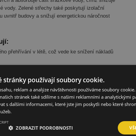
vrch a absorbuje část srážkové vody, čímž snižuje
é vody. Zelené střechy také poskytují izolační
tu uvnitř budovy a snižují energetickou náročnost
jí:
ého přehřívání v létě, což vede ke snížení nákladů
sí skleníkových plynů díky absorpci CO2 a produkci
 stránky používají soubory cookie.
m hluku
z okolí.
obsahu, reklam a analýze návštěvnosti používáme soubory cookie.
álu a snížení potřeby údržby.
ašich stránek také sdílíme s našimi reklamními a analytickými par
 vytvoření rekreačních ploch nebo zahrad na střeše
 s dalšími informacemi, které jste jim poskytli nebo které shro
lužeb.
CRIPT
ZOBRAZIT PODROBNOSTI
VŠ