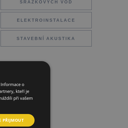
SRÁŽKOVÝCH VOD
ELEKTROINSTALACE
STAVEBNÍ AKUSTIKA
 Informace o
tnery, kteří je
máždili při vašem
E PŘIJMOUT