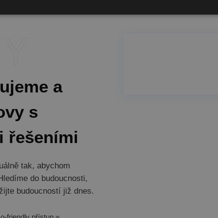
uujeme a
ovy s
i řešeními
duálně tak, abychom
 Hledíme do budoucnosti,
žijte budoucností již dnes.
o-friendly přístup =