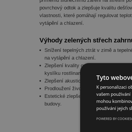
přímému slunečnímu záření na střešní po
povrchový odtok a zlepšuje kvalitu dešťov
vlastnosti, které pomáhají regulovat teplo
vytápění a chlazení.
Výhody zelených střech zahrnu
Snížení tepelných ztrát v zimě a tepeln
na vytápění a chlazení.
Zlepšení kvality ovzduší a snížení emi
kyslíku rostlinami.
Tyto webové
Zlepšení akustického komfortu
snížení
K personalizaci 
Prodloužení životnosti střešního materi
vašem používání n
Estetické zlepšení prostředí a možnost
mohou kombinovat
budovy.
používání jejich s
POWERED BY COOKIES